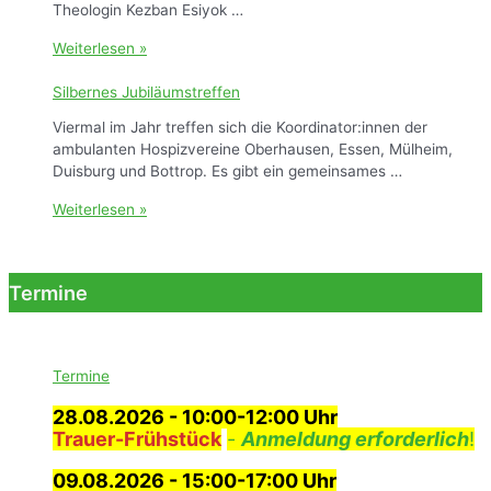
Theologin Kezban Esiyok …
b
a
P
Weiterlesen »
n
a
k
l
Silbernes Jubiläumstreffen
2
l
–
Viermal im Jahr treffen sich die Koordinator:innen der
i
A
ambulanten Hospizvereine Oberhausen, Essen, Mülheim,
a
n
Duisburg und Bottrop. Es gibt ein gemeinsames …
t
d
i
S
Weiterlesen »
e
v
i
r
C
l
A
a
b
b
r
Termine
e
t
e
r
e
i
n
i
m
e
I
Termine
s
s
J
28.08.2026
- 10:00-12:00 Uhr
l
u
Trauer-Frühstück
-
Anmeldung erforderlich
!
a
b
m
i
09.08.2026 - 15:00-17:00 Uhr