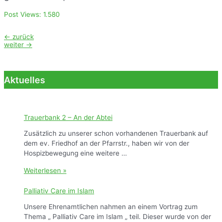
Post Views:
1.580
Beitragsnavigation
←
zurück
weiter
→
Aktuelles
Trauerbank 2 – An der Abtei
Zusätzlich zu unserer schon vorhandenen Trauerbank auf
dem ev. Friedhof an der Pfarrstr., haben wir von der
Hospizbewegung eine weitere …
T
Weiterlesen »
r
a
Palliativ Care im Islam
u
Unsere Ehrenamtlichen nahmen an einem Vortrag zum
e
Thema „ Palliativ Care im Islam „ teil. Dieser wurde von der
r