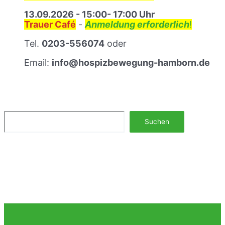
l
ä
13.09.2026 - 15:00- 17:00 Uhr
u
Trauer Café
-
Anmeldung erforderlich
!
m
s
Tel.
0203-556074
oder
t
Email:
info@hospizbewegung-hamborn.de
r
e
f
f
e
n
Suchen
Suchen