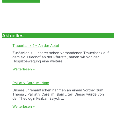
Aktuelles
Trauerbank 2 – An der Abtei
Zusätzlich zu unserer schon vorhandenen Trauerbank auf
dem ev. Friedhof an der Pfarrstr., haben wir von der
Hospizbewegung eine weitere …
T
Weiterlesen »
r
a
u
Palliativ Care im Islam
e
r
Unsere Ehrenamtlichen nahmen an einem Vortrag zum
b
Thema „ Palliativ Care im Islam „ teil. Dieser wurde von
a
der Theologin Kezban Esiyok …
n
k
P
Weiterlesen »
2
a
–
l