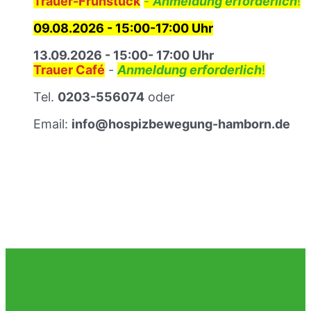
Trauer-Frühstück
-
Anmeldung erforderlich
!
f
6
e
09.08.2026 - 15:00-17:00 Uhr
n
13.09.2026 - 15:00- 17:00 Uhr
Trauer Café
-
Anmeldung erforderlich
!
Tel.
0203-556074
oder
Email:
info@hospizbewegung-hamborn.de