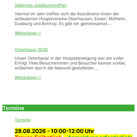
A
l
Silbernes Jubiläumstreffen
n
i
d
a
Viermal im Jahr treffen sich die Koordinator:innen der
e
t
ambulanten Hospizvereine Oberhausen, Essen, Mülheim,
r
i
Duisburg und Bottrop. Es gibt ein gemeinsames …
A
v
b
C
S
Weiterlesen »
t
a
i
e
r
l
i
e
b
Osterbasar 2026
i
e
m
r
Unser Osterbasar in der Hospizbewegung war ein voller
I
n
Erfolg! Viele Besucherinnen und Besucher kamen vorbei,
s
e
stöberten durch die liebevoll gestalteten …
l
s
a
J
O
Weiterlesen »
m
u
s
b
t
i
e
l
r
ä
b
u
a
Termine
m
s
s
a
Termine
t
r
r
2
28.08.2026
- 10:00-12:00 Uhr
e
0
f
2