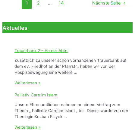
Seitennummerierung
1
2
…
14
Nächste Seite
→
der
Beiträge
Aktuelles
Trauerbank 2 – An der Abtei
Zusätzlich zu unserer schon vorhandenen Trauerbank auf
dem ev. Friedhof an der Pfarrstr., haben wir von der
Hospizbewegung eine weitere …
T
Weiterlesen »
r
a
Palliativ Care im Islam
u
Unsere Ehrenamtlichen nahmen an einem Vortrag zum
e
Thema „ Palliativ Care im Islam „ teil. Dieser wurde von der
r
Theologin Kezban Esiyok …
b
a
P
Weiterlesen »
n
a