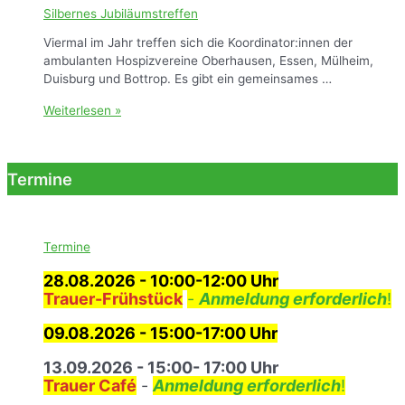
k
l
Silbernes Jubiläumstreffen
2
l
–
Viermal im Jahr treffen sich die Koordinator:innen der
i
A
ambulanten Hospizvereine Oberhausen, Essen, Mülheim,
a
n
Duisburg und Bottrop. Es gibt ein gemeinsames …
t
d
i
S
Weiterlesen »
e
v
i
r
C
l
A
a
b
b
r
Termine
e
t
e
r
e
i
n
i
m
e
I
Termine
s
s
J
28.08.2026
- 10:00-12:00 Uhr
l
u
Trauer-Frühstück
-
Anmeldung erforderlich
!
a
b
m
i
09.08.2026 - 15:00-17:00 Uhr
l
ä
13.09.2026 - 15:00- 17:00 Uhr
u
Trauer Café
-
Anmeldung erforderlich
!
m