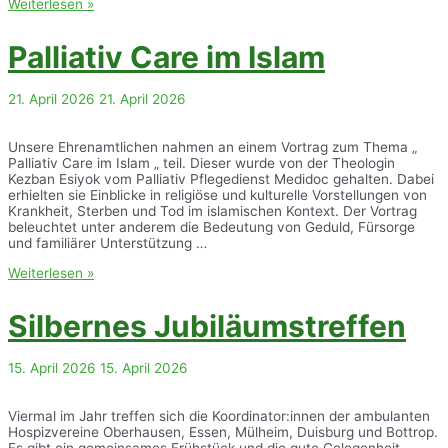
Trauerbank
Weiterlesen »
2
–
Palliativ Care im Islam
An
der
Abtei
21. April 2026
21. April 2026
Unsere Ehrenamtlichen nahmen an einem Vortrag zum Thema „
Palliativ Care im Islam „ teil. Dieser wurde von der Theologin
Kezban Esiyok vom Palliativ Pflegedienst Medidoc gehalten. Dabei
erhielten sie Einblicke in religiöse und kulturelle Vorstellungen von
Krankheit, Sterben und Tod im islamischen Kontext. Der Vortrag
beleuchtet unter anderem die Bedeutung von Geduld, Fürsorge
und familiärer Unterstützung …
Palliativ
Weiterlesen »
Care
im
Silbernes Jubiläumstreffen
Islam
15. April 2026
15. April 2026
Viermal im Jahr treffen sich die Koordinator:innen der ambulanten
Hospizvereine Oberhausen, Essen, Mülheim, Duisburg und Bottrop.
Es gibt ein gemeinsames Frühstück und die gute Gelegenheit,