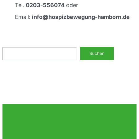
s
Tel.
0203-556074
oder
t
Email:
info@hospizbewegung-hamborn.de
r
e
f
f
e
n
Suchen
Suchen