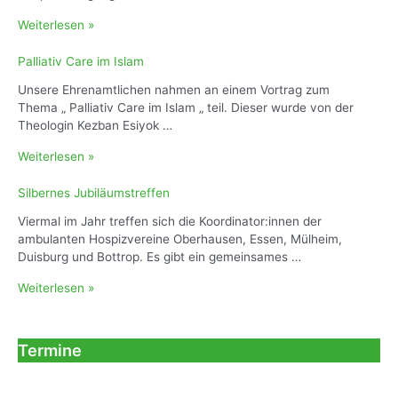
T
Weiterlesen »
r
a
Palliativ Care im Islam
u
Unsere Ehrenamtlichen nahmen an einem Vortrag zum
e
Thema „ Palliativ Care im Islam „ teil. Dieser wurde von der
r
Theologin Kezban Esiyok …
b
a
P
Weiterlesen »
n
a
k
l
Silbernes Jubiläumstreffen
2
l
–
Viermal im Jahr treffen sich die Koordinator:innen der
i
A
ambulanten Hospizvereine Oberhausen, Essen, Mülheim,
a
n
Duisburg und Bottrop. Es gibt ein gemeinsames …
t
d
i
S
Weiterlesen »
e
v
i
r
C
l
A
a
b
b
Termine
r
e
t
e
r
e
i
n
i