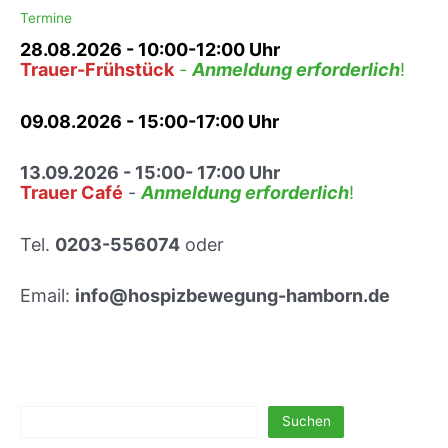
m
e
Termine
I
s
s
28.08.2026
- 10:00-12:00 Uhr
J
l
Trauer-Frühstück
-
Anmeldung erforderlich
!
u
a
b
m
i
09.08.2026 - 15:00-17:00 Uhr
l
ä
13.09.2026 - 15:00- 17:00 Uhr
u
Trauer Café
-
Anmeldung erforderlich
!
m
s
t
Tel.
0203-556074
oder
r
e
Email:
info@hospizbewegung-hamborn.de
f
f
e
n
Suchen
Suchen