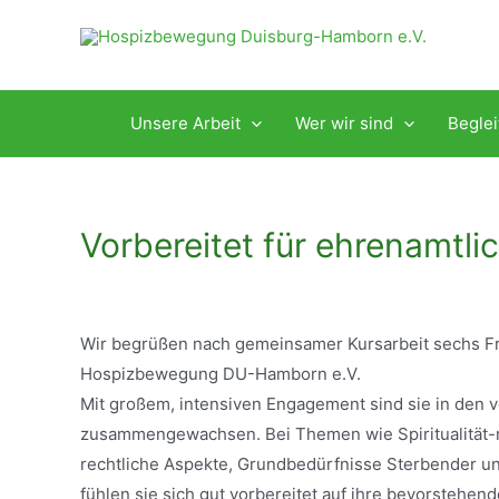
Zum
Inhalt
springen
Unsere Arbeit
Wer wir sind
Begle
Vorbereitet für ehrenamtli
Wir begrüßen nach gemeinsamer Kursarbeit sechs F
Hospizbewegung DU-Hamborn e.V.
Mit großem, intensiven Engagement sind sie in den
zusammengewachsen. Bei Themen wie Spiritualität-m
rechtliche Aspekte, Grundbedürfnisse Sterbender und
fühlen sie sich gut vorbereitet auf ihre bevorstehen