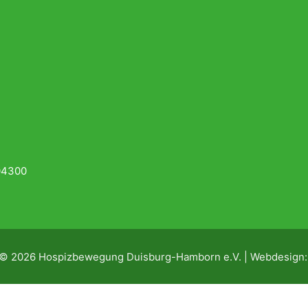
04300
 © 2026 Hospizbewegung Duisburg-Hamborn e.V. | Webdesign
sere Website wird zur Zeit überarbeit