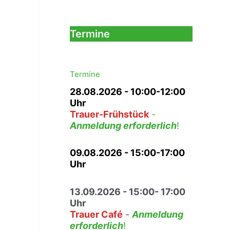
r
i
i
e
l
i
b
Termine
m
e
I
r
s
n
l
e
Termine
a
s
28.08.2026
- 10:00-12:00
m
J
Uhr
u
Trauer-Frühstück
-
b
Anmeldung erforderlich
!
i
l
ä
09.08.2026 - 15:00-17:00
u
Uhr
m
s
13.09.2026 - 15:00- 17:00
t
Uhr
r
Trauer Café
-
Anmeldung
e
erforderlich
!