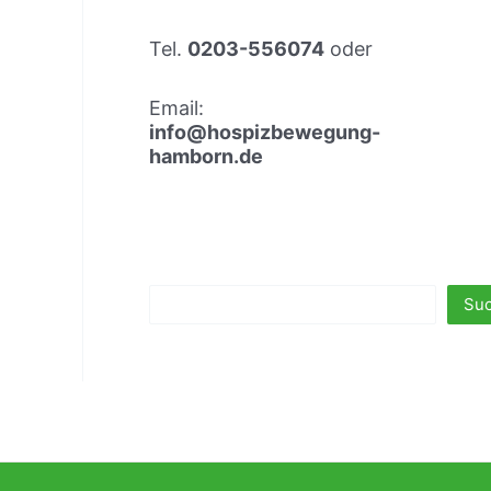
f
f
Tel.
0203-556074
oder
e
n
Email:
info@hospizbewegung-
hamborn.de
Suchen
Su