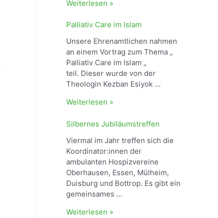
T
Weiterlesen »
r
a
Palliativ Care im Islam
u
Unsere Ehrenamtlichen nahmen
e
an einem Vortrag zum Thema „
r
Palliativ Care im Islam „
b
teil. Dieser wurde von der
a
Theologin Kezban Esiyok …
n
k
P
Weiterlesen »
2
a
–
l
Silbernes Jubiläumstreffen
A
l
Viermal im Jahr treffen sich die
n
i
Koordinator:innen der
d
a
ambulanten Hospizvereine
e
t
Oberhausen, Essen, Mülheim,
r
i
Duisburg und Bottrop. Es gibt ein
A
v
gemeinsames …
b
C
t
a
S
Weiterlesen »
e