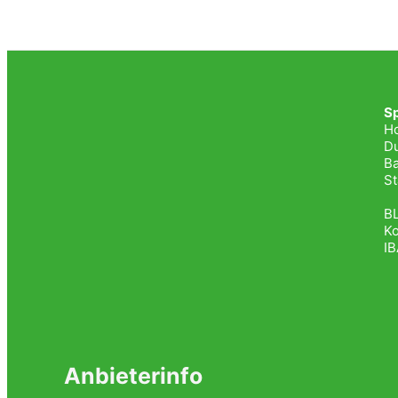
S
H
Du
Ba
St
BL
K
I
Anbieterinfo