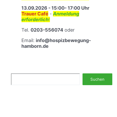
ä
u
13.09.2026 - 15:00- 17:00 Uhr
m
Trauer Café
-
Anmeldung
s
erforderlich
!
t
Tel.
0203-556074
oder
r
e
Email:
info@hospizbewegung-
f
hamborn.de
f
e
n
Suchen
Suchen