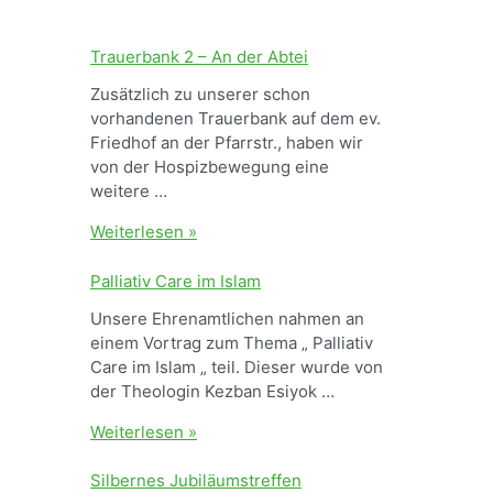
Trauerbank 2 – An der Abtei
Zusätzlich zu unserer schon
vorhandenen Trauerbank auf dem ev.
Friedhof an der Pfarrstr., haben wir
von der Hospizbewegung eine
weitere …
T
Weiterlesen »
r
a
Palliativ Care im Islam
u
Unsere Ehrenamtlichen nahmen an
e
einem Vortrag zum Thema „ Palliativ
r
Care im Islam „ teil. Dieser wurde von
b
der Theologin Kezban Esiyok …
a
n
P
Weiterlesen »
k
a
2
l
Silbernes Jubiläumstreffen