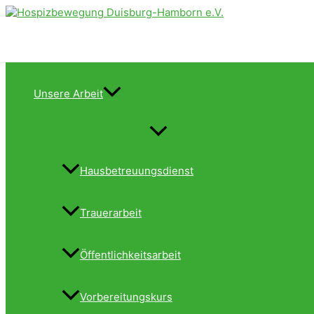
Zum
Inhalt
springen
Unsere Arbeit
Menü
umschalten
Hausbetreuungsdienst
Trauerarbeit
Öffentlichkeitsarbeit
Vorbereitungskurs