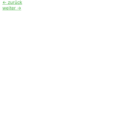
Beitragsnavigation
←
zurück
weiter
→