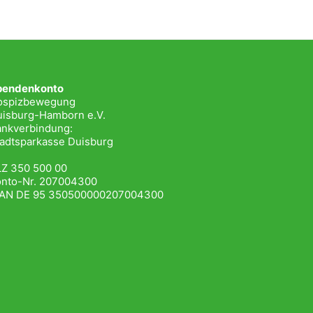
pendenkonto
ospizbewegung
isburg-Hamborn e.V.
nkverbindung:
adtsparkasse Duisburg
Z 350 500 00
onto-Nr. 207004300
BAN DE 95 350500000207004300