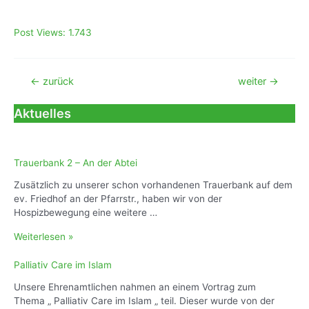
Post Views:
1.743
Beitragsnavigation
←
zurück
weiter
→
Aktuelles
Trauerbank 2 – An der Abtei
Zusätzlich zu unserer schon vorhandenen Trauerbank auf dem
ev. Friedhof an der Pfarrstr., haben wir von der
Hospizbewegung eine weitere …
T
Weiterlesen »
r
a
Palliativ Care im Islam
u
Unsere Ehrenamtlichen nahmen an einem Vortrag zum
e
Thema „ Palliativ Care im Islam „ teil. Dieser wurde von der
r