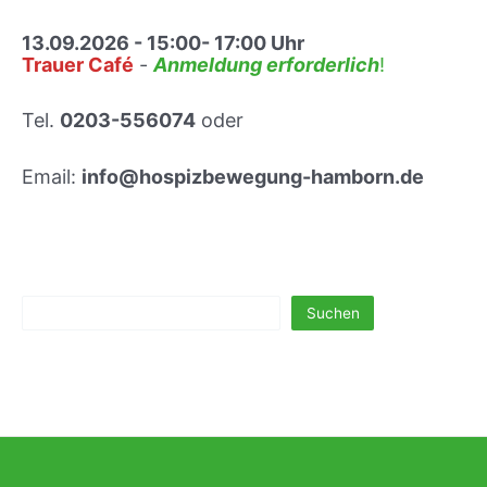
l
ä
13.09.2026 - 15:00- 17:00 Uhr
u
Trauer Café
-
Anmeldung erforderlich
!
m
s
t
Tel.
0203-556074
oder
r
e
Email:
info@hospizbewegung-hamborn.de
f
f
e
n
Suchen
Suchen