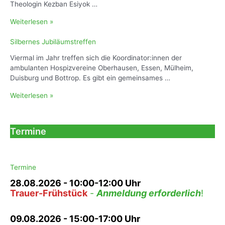
Theologin Kezban Esiyok …
b
a
P
Weiterlesen »
n
a
k
l
Silbernes Jubiläumstreffen
2
l
–
Viermal im Jahr treffen sich die Koordinator:innen der
i
A
ambulanten Hospizvereine Oberhausen, Essen, Mülheim,
a
n
Duisburg und Bottrop. Es gibt ein gemeinsames …
t
d
i
S
Weiterlesen »
e
v
i
r
C
l
A
a
b
b
Termine
r
e
t
e
r
e
i
n
i
m
e
Termine
I
s
s
28.08.2026
- 10:00-12:00 Uhr
J
l
Trauer-Frühstück
-
Anmeldung erforderlich
!
u
a
b
m
i
09.08.2026 - 15:00-17:00 Uhr