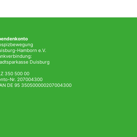
pendenkonto
ospizbewegung
isburg-Hamborn e.V.
nkverbindung:
adtsparkasse Duisburg
Z 350 500 00
onto-Nr. 207004300
BAN DE 95 350500000207004300