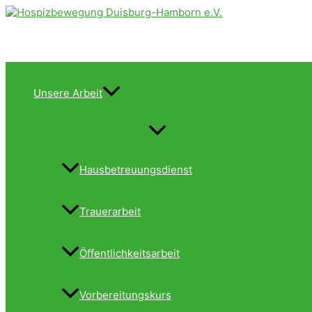
Zum
Inhalt
springen
Unsere Arbeit
Menü
umschalten
Hausbetreuungsdienst
Trauerarbeit
Öffentlichkeitsarbeit
Vorbereitungskurs