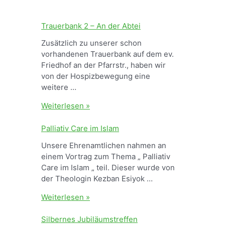
Trauerbank 2 – An der Abtei
Zusätzlich zu unserer schon
vorhandenen Trauerbank auf dem ev.
Friedhof an der Pfarrstr., haben wir
von der Hospizbewegung eine
weitere …
T
Weiterlesen »
r
a
Palliativ Care im Islam
u
Unsere Ehrenamtlichen nahmen an
e
einem Vortrag zum Thema „ Palliativ
r
Care im Islam „ teil. Dieser wurde von
b
der Theologin Kezban Esiyok …
a
n
P
Weiterlesen »
k
a
2
l
Silbernes Jubiläumstreffen