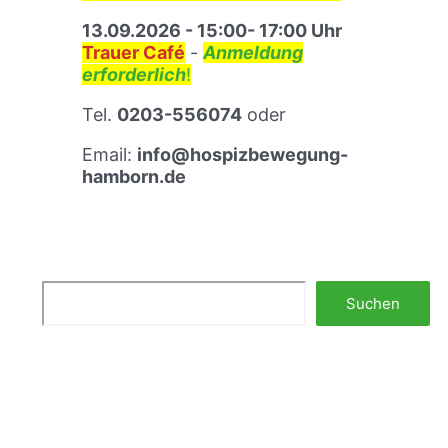
ä
u
13.09.2026 - 15:00- 17:00 Uhr
m
Trauer Café
-
Anmeldung
s
erforderlich
!
t
Tel.
0203-556074
oder
r
e
Email:
info@hospizbewegung-
f
hamborn.de
f
e
n
Suchen
Suchen