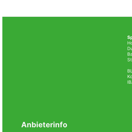
S
H
Du
Ba
St
BL
K
I
Anbieterinfo