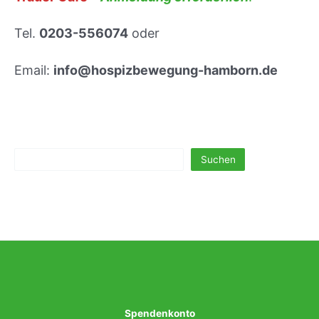
s
t
Tel.
0203-556074
oder
r
e
Email:
info@hospizbewegung-hamborn.de
f
f
e
n
Suchen
Suchen
Spendenkonto