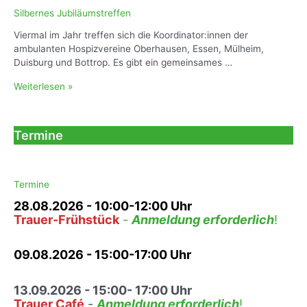
k
l
Silbernes Jubiläumstreffen
2
l
–
Viermal im Jahr treffen sich die Koordinator:innen der
i
A
ambulanten Hospizvereine Oberhausen, Essen, Mülheim,
a
n
Duisburg und Bottrop. Es gibt ein gemeinsames …
t
d
i
S
Weiterlesen »
e
v
i
r
C
l
A
a
b
b
Termine
r
e
t
e
r
e
i
n
i
m
e
Termine
I
s
s
28.08.2026
- 10:00-12:00 Uhr
J
l
Trauer-Frühstück
-
Anmeldung erforderlich
!
u
a
b
m
i
09.08.2026 - 15:00-17:00 Uhr
l
ä
13.09.2026 - 15:00- 17:00 Uhr
u
Trauer Café
-
Anmeldung erforderlich
!
m