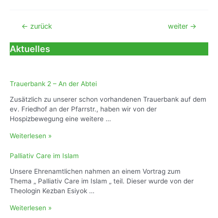
Beitragsnavigation
←
zurück
weiter
→
Aktuelles
Trauerbank 2 – An der Abtei
Zusätzlich zu unserer schon vorhandenen Trauerbank auf dem
ev. Friedhof an der Pfarrstr., haben wir von der
Hospizbewegung eine weitere …
T
Weiterlesen »
r
a
Palliativ Care im Islam
u
Unsere Ehrenamtlichen nahmen an einem Vortrag zum
e
Thema „ Palliativ Care im Islam „ teil. Dieser wurde von der
r
Theologin Kezban Esiyok …
b
a
P
Weiterlesen »
n
a